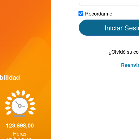
Recordarme
Iniciar Ses
¿Olvidó su c
Reenvia
bilidad
123.698,00
Horas
evitadas en